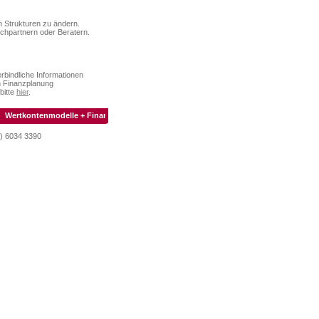
n Strukturen zu ändern.
echpartnern oder Beratern.
rbindliche Informationen
h Finanzplanung
bitte
hier
.
Wertkontenmodelle + Finanzierungen + Unabhängige Beleihungswertermittlung (§12 
) 6034 3390