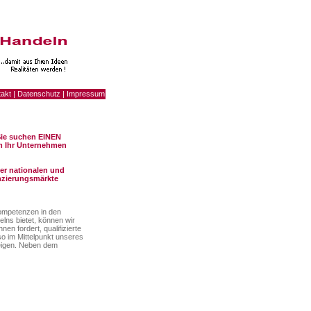
takt
|
Datenschutz
|
Impressum
 Sie suchen EINEN
um Ihr Unternehmen
 der nationalen und
anzierungsmärkte
kompetenzen in den
lns bietet, können wir
en fordert, qualifizierte
uso im Mittelpunkt unseres
zeigen. Neben dem