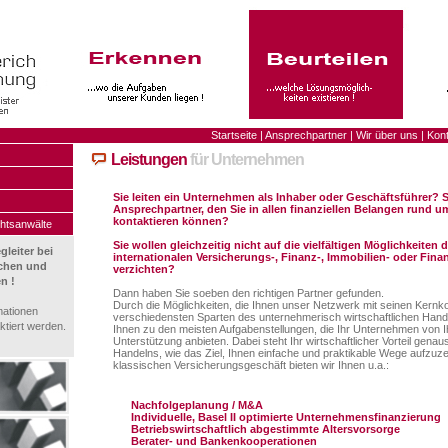
Startseite
|
Ansprechpartner
|
Wir über uns
|
Kon
Leistungen
für Unternehmen
Sie leiten ein Unternehmen als Inhaber oder Geschäftsführer?
Ansprechpartner, den Sie in allen finanziellen Belangen rund 
kontaktieren können?
htsanwälte
Sie wollen gleichzeitig nicht auf die vielfältigen Möglichkeiten
gleiter bei
internationalen Versicherungs-, Finanz-, Immobilien- oder Fin
ichen und
verzichten?
n !
Dann haben Sie soeben den richtigen Partner gefunden.
Durch die Möglichkeiten, die Ihnen unser Netzwerk mit seinen Kern
mationen
verschiedensten Sparten des unternehmerisch wirtschaftlichen Hande
ktiert werden.
Ihnen zu den meisten Aufgabenstellungen, die Ihr Unternehmen von Ihn
Unterstützung anbieten. Dabei steht Ihr wirtschaftlicher Vorteil gena
Handelns, wie das Ziel, Ihnen einfache und praktikable Wege aufzu
klassischen Versicherungsgeschäft bieten wir Ihnen u.a.:
Nachfolgeplanung / M&A
Individuelle, Basel II optimierte Unternehmensfinanzierung
Betriebswirtschaftlich abgestimmte Altersvorsorge
Berater- und Bankenkooperationen